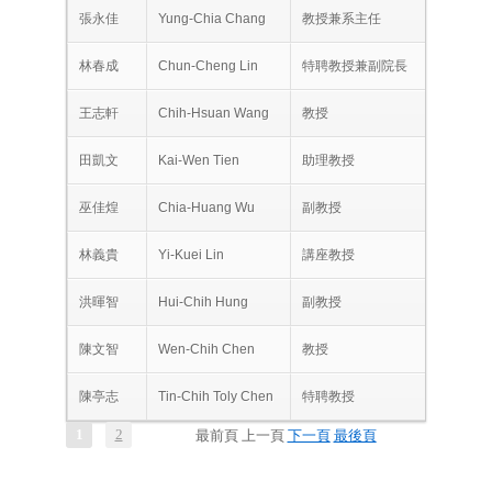
張永佳
Yung-Chia Chang
教授兼系主任
林春成
Chun-Cheng Lin
特聘教授兼副院長
王志軒
Chih-Hsuan Wang
教授
田凱文
Kai-Wen Tien
助理教授
巫佳煌
Chia-Huang Wu
副教授
林義貴
Yi-Kuei Lin
講座教授
洪暉智
Hui-Chih Hung
副教授
陳文智
Wen-Chih Chen
教授
陳亭志
Tin-Chih Toly Chen
特聘教授
1
2
最前頁
上一頁
下一頁
最後頁