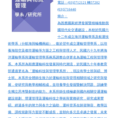
電話：(03)5712121 轉57202
(03)5716440
簡介：
為因應國家經濟發展暨積極推動我
國現代化交通建設，本校於民國六
十二年成立海洋運輸學系及航運技
術學系（分航海與輪機兩組），復於翌年成立運輸管理學系，以培
養海陸空及都市運輸等方面之工程與管理人才。民國六十九年將海
洋運輸學系與運輸管理學系兩系調整合併更名為運輸工程與管理學
系。本系所為順應運輸科技發展與時代潮流，於民國九十年奉教育
部通過更名為「運輸科技與管理學系所」，現設有學士班與碩、博
士班。本系所全體師生致力於運輸科技與管理相關領域之研究與發
展，使研究與教學相輔相成，並培養學生發掘暨解決問題、訓練學
生獨立思考暨創造的能力。本系所師生積極參與國內相關交通運輸
建設規劃、營運管理及運輸科技之學術與實務研究，研究成果豐
碩。經過多年的努力與各方之協助，運科管系在師資陣容、教學設
備、課程規劃等方面皆不斷成長，並朝向多元且卓越之發展，未來