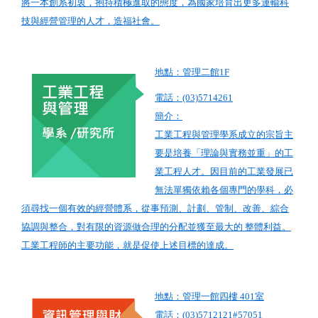
將一本創系初衷，抱持積極進取的態度，為國家培育出更多運輸科
技與經營管理的人才，造福社會。
地點：管理二館1F
電話：(03)5714261
簡介：
工業工程與管理學系成立的宗旨主
要是培養「理論與實務並重」的工
業工程人才。因目前的工業發展已
無法單獨依賴各個專門的學科，必
須尋找一個有效的經營體系，從事預測、計劃、管制、改善、綜合
協調與整合，對有限的資源做合理的分配並獲至最大的 整體利益。
工業工程師的主要功能，就是促使上述目標的達成。
地點：管理一館四樓 401室
電話：(03)5712121#57051