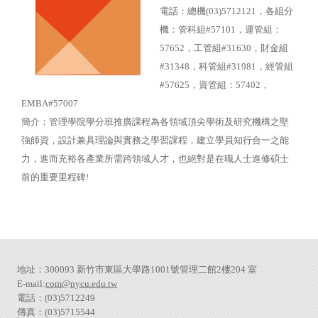
電話：總機(03)5712121，各組分
機：管科組#57101，運管組：
57652，工管組#31630，財金組
#31348，科管組#31981，經管組
#57625，資管組：57402，
EMBA#57007
簡介：管理學院學分班推廣課程為各領域頂尖學術及研究機構之堅
強師資，設計兼具理論與實務之學習課程，建立學員知行合一之能
力，進而充裕各產業所需跨領域人才，也絕對是在職人士進修碩士
前的重要里程碑!
地址：300093 新竹市東區大學路1001號管理二館2樓204 室
E-mail:
com@nycu.edu.tw
電話：(03)5712249
傳真：(03)5715544