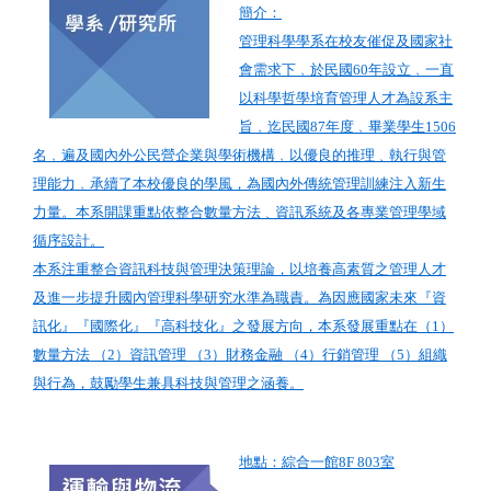
簡介：
管理科學學系在校友催促及國家社
會需求下﹐於民國60年設立﹐一直
以科學哲學培育管理人才為設系主
旨﹐迄民國87年度﹐畢業學生1506
名﹐遍及國內外公民營企業與學術機構﹐以優良的推理﹑執行與管
理能力﹐承續了本校優良的學風，為國內外傳統管理訓練注入新生
力量。本系開課重點依整合數量方法﹑資訊系統及各專業管理學域
循序設計。
本系注重整合資訊科技與管理決策理論，以培養高素質之管理人才
及進一步提升國內管理科學研究水準為職責。為因應國家未來『資
訊化』『國際化』『高科技化』之發展方向，本系發展重點在（1）
數量方法 （2）資訊管理 （3）財務金融 （4）行銷管理 （5）組織
與行為，鼓勵學生兼具科技與管理之涵養。
地點：綜合一館8F 803室