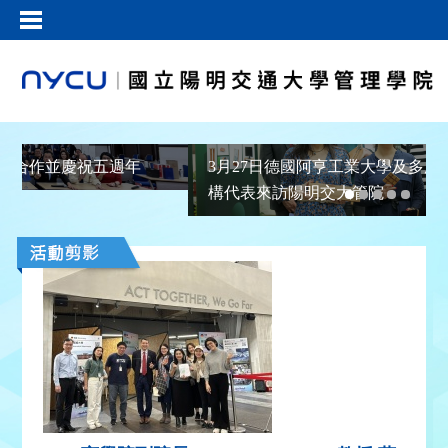
率團訪問京都大學 續簽合作並慶祝五週年
3月27日
構代表來訪