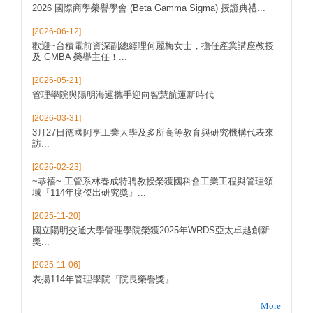
2026 國際商學榮譽學會 (Beta Gamma Sigma) 授證典禮...
[2026-06-12]
歡迎~台積電前資深副總經理何麗梅女士，擔任產業講座教授
及 GMBA 榮譽主任！...
[2026-05-21]
管理學院與陽明海運攜手迎向智慧航運新時代
[2026-03-31]
3月27日德國阿亨工業大學及多所高等教育與研究機構代表來
訪...
[2026-02-23]
~恭禧~ 工管系林春成特聘教授榮獲國科會工業工程與管理領
域『114年度傑出研究獎』...
[2025-11-20]
國立陽明交通大學管理學院榮獲2025年WRDS亞太卓越創新
獎...
[2025-11-06]
表揚114年管理學院『院長榮譽獎』
More