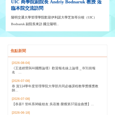
 蒞
UIC 商學院副院長 Andriy Bodnaruk 教授 蒞
UI
臨本院交流訪問
臨
）
陽明交通大學管理學院歡迎伊利諾大學芝加哥分校（UIC）
陽明
Bodnaruk 副院長來訪 國立陽明...
Bod
焦點新聞
[2026-08-04]
《王道經營與AI國際論壇》歡迎報名線上論壇 _ 8/31前報
名 ...
[2026-07-08]
恭 賀114學年度管理學院大學部共同必修課程教學獎獲獎教
師...
[2026-07-08]
【恭喜!! 管科系98級校友 吳蓓雅 榮獲第37屆金曲獎】...
[2026-06-18]