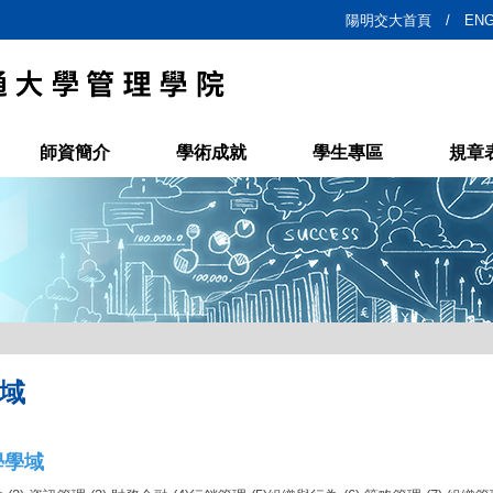
陽明交大首頁 /
ENG
師資簡介
學術成就
學生專區
規章
域
學學域