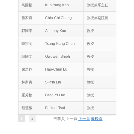
高國揚
Kuo-Yang Kao
教授兼系主任
張家齊
Chia-Chi Chang
教授兼副院長
郭國泰
Anthony Kuo
教授
陳宗岡
Tsung-Kang Chen
教授
謝國文
Gwowen Shieh
教授
盧浩鈞
Hao-Chun Lu
教授
林斯寅
Si-Yin Lin
教授
羅芳怡
Fang-Yi Luo
教授
蔡璧徽
Bi-Huei Tsai
教授
1
2
最前頁
上一頁
下一頁
最後頁