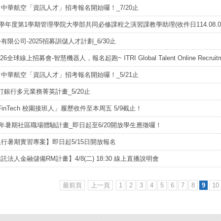
 Us 中華航空「資訊人才」招考報名開始囉！_7/20止
4學年度第1學期管理學院大學部共同必修課程之演習課教學助理(收件日114.08.0
有限公司-2025招募訓儲人才計劃_6/30止
6全球線上招募會-智慧機器人，報名起跑~ ITRI Global Talent Online Recruitment Fa
 Us 中華航空「資訊人才」招考報名開始囉！_5/21止
 渣打銀行多元業務菁英計畫_5/20止
 FinTech 校園接班人」履歷收件至本周五 5/9截止！
青年暑期社區職場體驗計畫_即日起至6/20開放學生應徵囉！
行暑期實習專案】即日起5/15日開放報名
託法人金融儲備RM計畫】4/8(二) 18:30 線上直播說明會
最前頁
上一頁
1
2
3
4
5
6
7
8
9
10