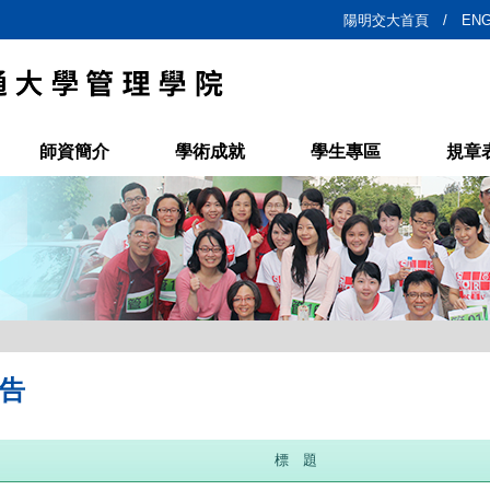
陽明交大首頁 /
ENG
師資簡介
學術成就
學生專區
規章
告
標 題