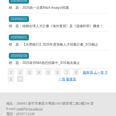
2025/02/26
標 題：2025統一企業M&A Analyst招募
2025/02/21
標 題：雄獅全球人才計畫《海外實習》及《儲備幹部》機會！
2025/02/21
標 題：【永豐銀行】2025年度策略人才招募計畫_3/15截止
2025/02/19
標 題：2025富邦MA熱烈招募中_3/31報名截止
1
2
3
4
5
6
7
8
最前頁
上一頁
下
9
10
一頁
最後頁
地址：300093 新竹市東區大學路1001號管理二館2樓204 室
E-mail:
com@nycu.edu.tw
電話：(03)5712249