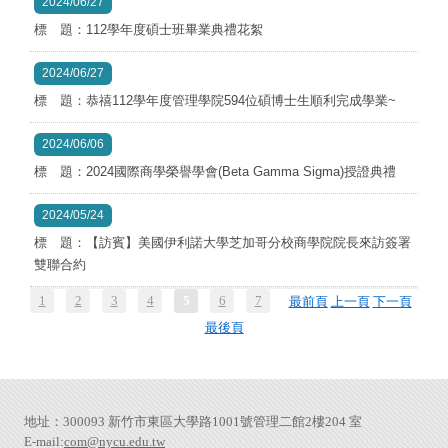
2024/06/27
標 題：112學年度碩士班畢業典禮花絮
2024/06/27
標 題：恭禧112學年度管理學院594位碩博士生順利完成學業~
2024/06/06
標 題：2024國際商學榮譽學會(Beta Gamma Sigma)授證典禮
2024/05/24
標 題：【訪賓】美國伊利諾大學芝加哥分校商學院院長來訪簽署
雙聯合約
1
2
3
4
5
6
7
最前頁
上一頁
下一頁
最後頁
地址：300093 新竹市東區大學路1001號管理二館2樓204 室
E-mail:
com@nycu.edu.tw