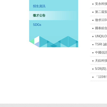
安永科技
招生資訊
第二屆
徵才公告
徵求11
SDGs
國泰綜合
UNQIL
TSRI
中國信託
天鈺科技
5/28(
「115