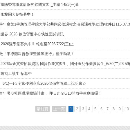
風險暨電腦審計服務顧問實習 _申請至8/3(一)止
安永校園大使招募中！
5學年度第1學期管理學院大學部共同必修課程之演習課教學助理(收件日115.07.3
證券 2026 數位營運中心快速面試資訊
O 2026漾學堂募集中!!_報名至2026/7/22(三)止
 誠徵「半導體科普教學暨國際接待」種子助教！
2026法金實習招募資訊-國貿作業實習生、國外匯兌作業實習生_6/30(二)23:5
暑期工讀生 招募中
四)、6/1(一)☆全家便利商店2026儲備主管線上說明會☆
年青年暑期社區職場體驗計畫 」即日起至6/18開放學生應徵囉！
最前頁
上一頁
1
2
3
4
5
6
7
8
9
10