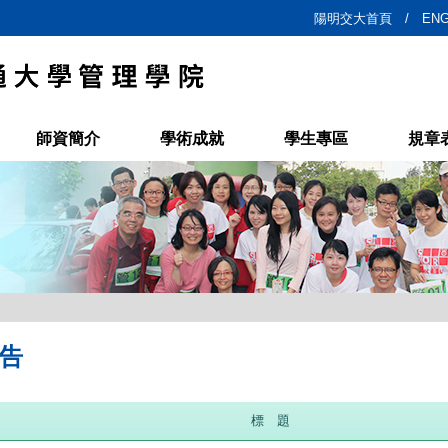
陽明交大首頁 /
ENG
師資簡介
學術成就
學生專區
規章
告
標 題