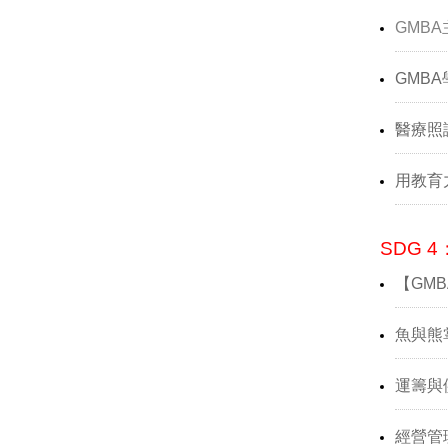
GMBA
GMB
醫療照
用教育
SDG 4：
【GM
魚與熊
運籌與供應
經營管