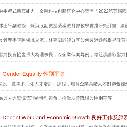
中生程式撰寫能力，金融科技創新研究中心舉辦「2022第五屆
林士平副教授、陳詩欣副教授榮獲教育部教學實踐研究計畫 - 績
 x 管理學院跨領域交流，林嘉澍老師分享如何透過遊戲提昇教育
響力投資協會張大為理事長，以企業個案為例，專題演講影響力
：Gender Equality 性別平等
A開設「董事多元化人才培訓」課程，培育企業高階人才對聯合國
為與人力資源管理的性別視角，推動友善職場與性別平等
：Decent Work and Economic Growth 良好工作及