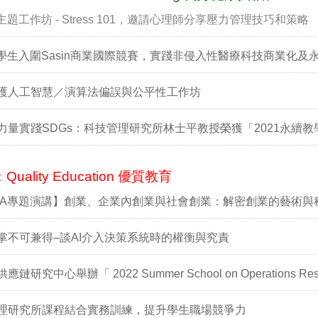
主題工作坊 - Stress 101，邀請心理師分享壓力管理技巧和策略
A學生入圍Sasin商業國際競賽，實踐非侵入性醫療科技商業化及
護人工智慧／演算法偏誤與公平性工作坊
力量實踐SDGs：科技管理研究所林士平教授榮獲「2021永續
Quality Education 優質教育
BA專題演講】創業、企業內創業與社會創業：解密創業的藝術與
掌不可兼得–談AI介入決策系統時的權衡與究責
鏈研究中心舉辦「 2022 Summer School on Operations Resear
理研究所課程結合實務訓練，提升學生職場競爭力