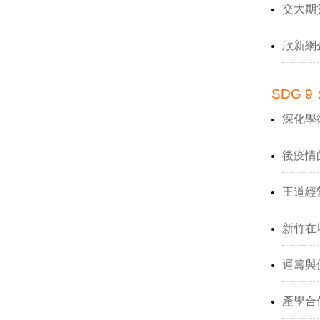
交大期
欣新網
SDG 9：
深化學
後疫情
王道經
新竹在
運籌與
產學合