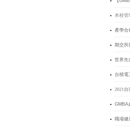
【GM
本校管
產學合
期交所
世界先
台積電
202
GMB
職場健