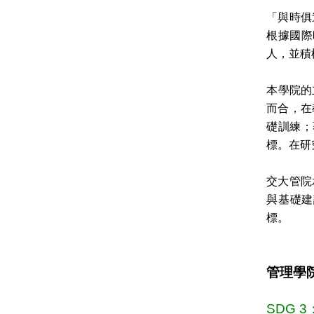
「與時俱
根據國際
人，並積
本學院的立
而合，在
礎訓練；
標。在研
交大管院
與基礎建
標。
管理學
SDG 3