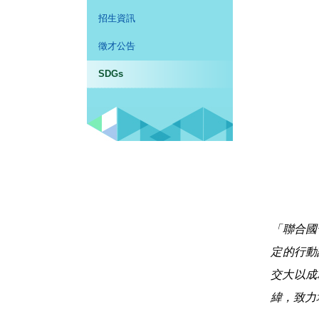
招生資訊
徵才公告
SDGs
「聯合國
定的行動
交大以成
緯，致力