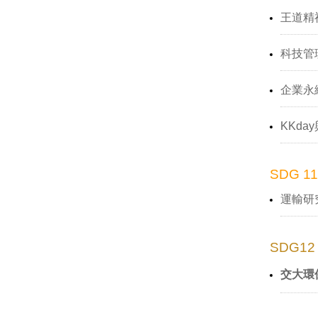
王道精
科技管
企業永續
KKd
SDG 11
運輸研
SDG12
交大環