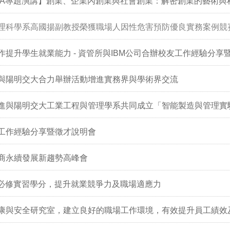
BA專題演講】創業、企業內創業與社會創業：解密創業的藝術與
理科學系高國揚副教授榮獲職場人因性危害預防優良實務案例競
作提升學生就業能力 - 資管所與IBM公司合辦校友工作經驗分享
與陽明交大合力舉辦活動增進實務界與學術界交流
進與陽明交大工業工程與管理學系共同成立「智能製造與管理實
工作經驗分享暨徵才說明會
1台商永續發展新趨勢高峰會
A必修實習學分，提升就業競爭力及職場適應力
康與安全研究室，建立良好的職場工作環境，有效提升員工績效