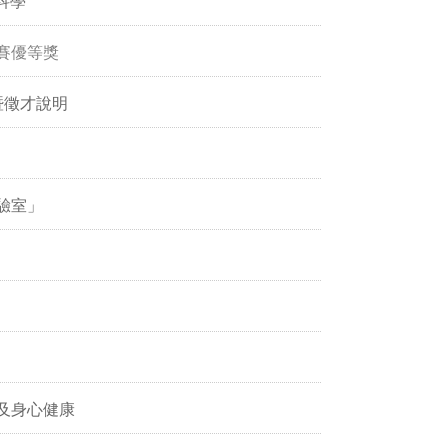
科學
賽優等獎
暨徵才說明
驗室」
及身心健康