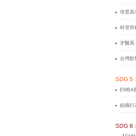
培育高
科管所
牙醫系
台灣影
SDG 5
EMB
組織行
SDG 8