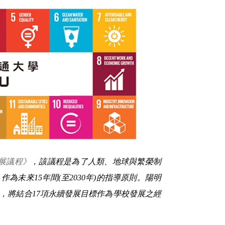
發展議程》
，該議程是為了人類、地球與繁榮制
作為未來15年間(至2030年)的指導原則。陽明
，將結合17項永續發展目標作為學校發展之經