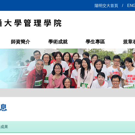
陽明交大首頁 /
ENG
師資簡介
學術成就
學生專區
規章
息
展成果