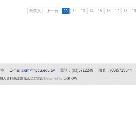
最前頁
上一頁
11
12
13
14
15
16
17
18
19
 E-mail:
com@nycu.edu.tw
電話：(03)5712249 傳真：(03)5715544
個人資料保護暨資訊安全宣言
Designed by
E-SHOW