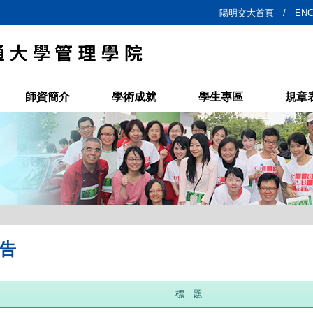
陽明交大首頁 /
ENG
師資簡介
學術成就
學生專區
規章
告
標 題