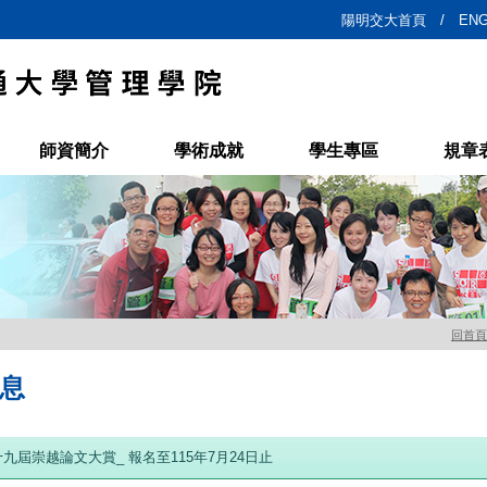
陽明交大首頁 /
ENG
師資簡介
學術成就
學生專區
規章
回首頁
息
第十九屆崇越論文大賞_ 報名至115年7月24日止