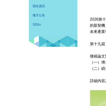
招生資訊
徵才公告
2026
SDGs
的新契機
未來產業
第十九屆（
徵稿論文
（一）博
（二）碩
詳細內容