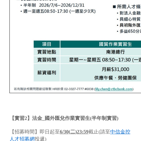
【實習2】法金_國外匯兌作業實習生(半年制實習)
【招募時間】即日起至
6/30(二)23:59
截止(請至
中信金控
人才招募網
投遞)