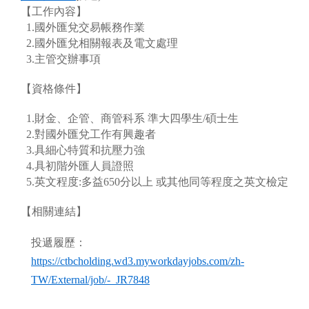
【工作內容】
1.國外匯兌交易帳務作業
2.國外匯兌相關報表及電文處理
3.主管交辦事項
【資格條件】
1.財金、企管、商管科系 準大四學生/碩士生
2.對國外匯兌工作有興趣者
3.具細心特質和抗壓力強
4.具初階外匯人員證照
5.英文程度:多益650分以上 或其他同等程度之英文檢定
【相關連結】
投遞履歷：
https://ctbcholding.wd3.myworkdayjobs.com/zh-
TW/External/job/-_JR7848