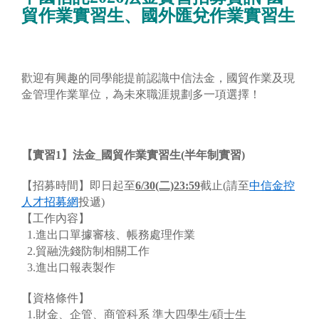
貿作業實習生、國外匯兌作業實習生
歡迎有興趣的同學能提前認識中信法金，國貿作業及現
金管理作業單位，為未來職涯規劃多一項選擇！
【實習1】法金_國貿作業實習生(半年制實習)
【招募時間】即日起至
6/30(二)23:59
截止(請至
中信金控
人才招募網
投遞)
【工作內容】
1.進出口單據審核、帳務處理作業
2.貿融洗錢防制相關工作
3.進出口報表製作
【資格條件】
1.財金、企管、商管科系 準大四學生/碩士生