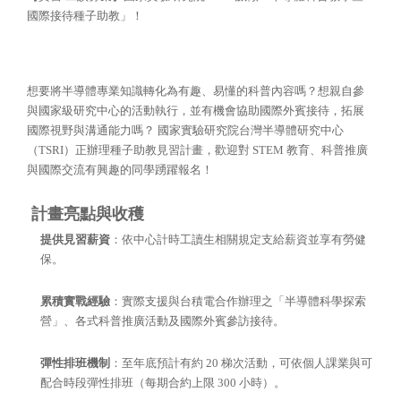
國際接待種子助教」！
想要將半導體專業知識轉化為有趣、易懂的科普內容嗎？想親自參
與國家級研究中心的活動執行，並有機會協助國際外賓接待，拓展
國際視野與溝通能力嗎？ 國家實驗研究院台灣半導體研究中心
（TSRI）正辦理種子助教見習計畫，歡迎對 STEM 教育、科普推廣
與國際交流有興趣的同學踴躍報名！
計畫亮點與收穫
提供見習薪資
：依中心計時工讀生相關規定支給薪資並享有勞健
保。
累積實戰經驗
：實際支援與台積電合作辦理之「半導體科學探索
營」、各式科普推廣活動及國際外賓參訪接待。
彈性排班機制
：至年底預計有約 20 梯次活動，可依個人課業與可
配合時段彈性排班（每期合約上限 300 小時）。