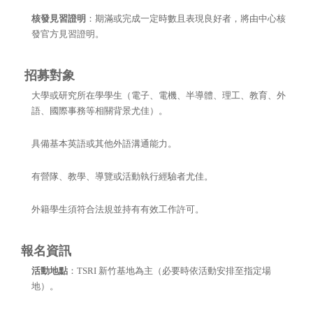
核發見習證明
：期滿或完成一定時數且表現良好者，將由中心核
發官方見習證明。
招募對象
大學或研究所在學學生（電子、電機、半導體、理工、教育、外
語、國際事務等相關背景尤佳）。
具備基本英語或其他外語溝通能力。
有營隊、教學、導覽或活動執行經驗者尤佳。
外籍學生須符合法規並持有有效工作許可。
報名資訊
活動地點
：TSRI 新竹基地為主（必要時依活動安排至指定場
地）。