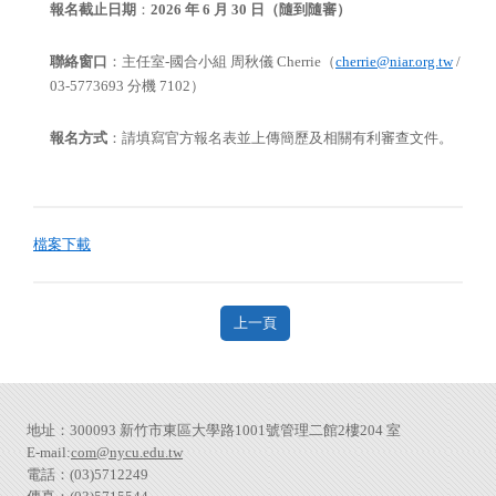
報名截止日期
：
2026 年 6 月 30 日（隨到隨審）
聯絡窗口
：主任室-國合小組 周秋儀 Cherrie（
cherrie@niar.org.tw
/
03-5773693 分機 7102）
報名方式
：請填寫官方報名表並上傳簡歷及相關有利審查文件。
檔案下載
上一頁
地址：300093 新竹市東區大學路1001號管理二館2樓204 室
E-mail:
com@nycu.edu.tw
電話：(03)5712249