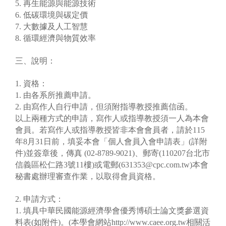
5. 再生能源與能源技術
6. 低碳環境與碳定價
7. 大數據及人工智慧
8. 循環經濟與物質效率
三、說明：
1. 資格：
1. 由各系所推薦申請。
2. 由寫作人自行申請，但須附指導教授推薦信函。
以上兩種方式的申請，寫作人或指導教授須一人為本會
會員。若寫作人或指導教授皆非本會會員者，請於115
年8月31日前，填妥本會「個人會員入會申請表」(詳附
件)並簽章後，傳真 (02-8789-9021)、郵寄(110207台北市
信義區松仁路3號11樓)或電郵(631353@cpc.com.tw)本會
秘書處辦理審查作業，以取得會員資格。
2. 申請方式：
1. 填具中華民國能源經濟學會優秀博碩士論文獎參選資
料表(如附件)。(本學會網站http://www.caee.org.tw相關活