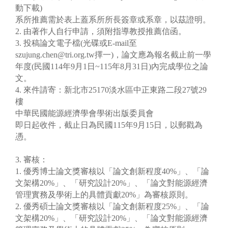
動下載)
系所推薦需於表上蓋系所所長簽章或系章，以茲證明。
2. 由著作人自行申請，須附指導教授推薦信函。
3. 投稿論文電子檔(光碟或E-mail至
szujung.chen@tri.org.tw擇一)，論文應為報名截止前一學
年度(民國114年9月1日~115年8月31日)內完成學位之論
文。
4. 來件請寄：新北市25170淡水區中正東路二段27號29
樓
中華民國能源經濟學會學術出版委員會
即日起收件，截止日為民國115年9月15日，以郵戳為
慿。
3. 審核：
1. 優秀博士論文獎審核以「論文創新程度40%」、「論
文架構20%」、「研究設計20%」、「論文對能源經濟
管理實務及學術上的具體貢獻20%」為審核原則。
2. 優秀碩士論文獎審核以「論文創新程度25%」、「論
文架構20%」、「研究設計20%」、「論文對能源經濟