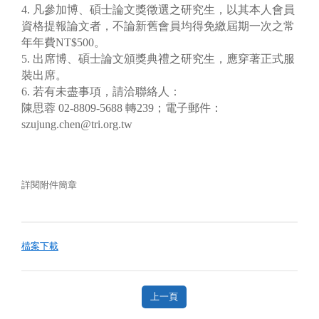
4. 凡參加博、碩士論文獎徵選之研究生，以其本人會員
資格提報論文者，不論新舊會員均得免繳屆期一次之常
年年費NT$500。
5. 出席博、碩士論文頒獎典禮之研究生，應穿著正式服
裝出席。
6. 若有未盡事項，請洽聯絡人：
陳思蓉 02-8809-5688 轉239；電子郵件：
szujung.chen@tri.org.tw
詳閱附件簡章
檔案下載
上一頁