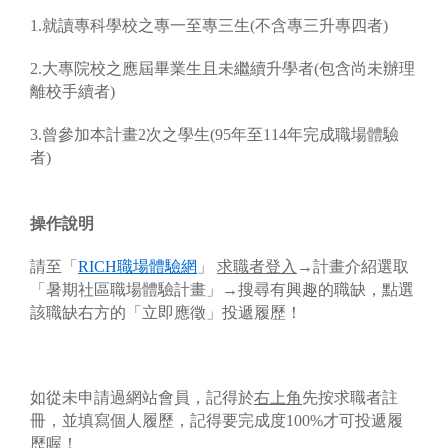
1.就讀專科學校之專一至專三生(不含專三升專四者)
2.大專院校之應屆畢業生且未繼續升學者(包含尚未辦理
離校手續者)
3.曾參加本計畫2次之學生(95年至114年完成職場體驗
者)
操作說明
請至「
RICH職場體驗網
」
求職者登入
→計畫介紹選取
「暑期社區職場體驗計畫」→搜尋有興趣的職缺，點選
該職缺右方的「立即應徵」投遞履歷！
如從未申請過網站會員，記得於
右上角
先按求職者註
冊，並填寫個人履歷，記得要完成度100%才可投遞履
歷喔！