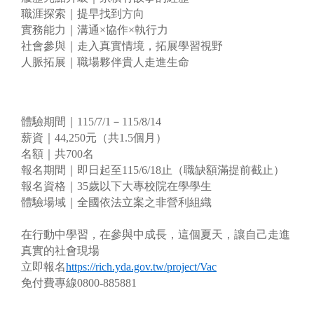
職涯探索｜提早找到方向
實務能力｜溝通×協作×執行力
社會參與｜走入真實情境，拓展學習視野
人脈拓展｜職場夥伴貴人走進生命
體驗期間｜115/7/1－115/8/14
薪資｜44,250元（共1.5個月）
名額｜共700名
報名期間｜即日起至115/6/18止（職缺額滿提前截止）
報名資格｜35歲以下大專校院在學學生
體驗場域｜全國依法立案之非營利組織
在行動中學習，在參與中成長，這個夏天，讓自己走進
真實的社會現場
立即報名
https://rich.yda.gov.tw/project/Vac
免付費專線0800-885881