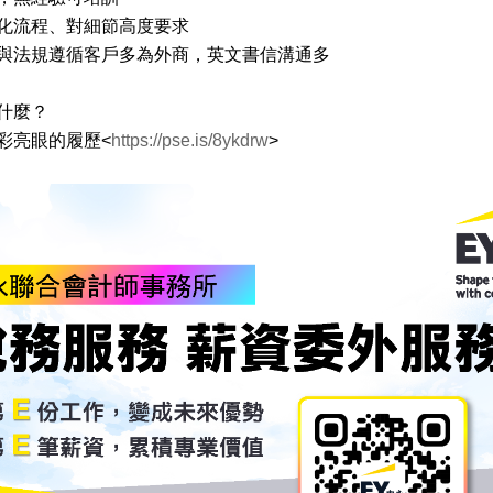
化流程、對細節高度要求
與法規遵循客戶多為外商，英文書信溝通多
什麼？
彩亮眼的履歷<
https://pse.is/8ykdrw
>