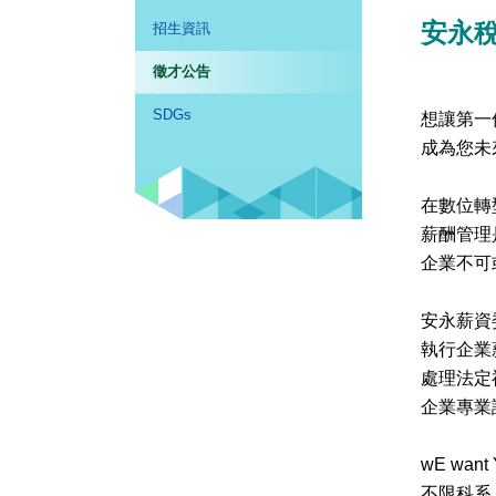
安永稅
招生資訊
徵才公告
SDGs
想讓第一
成為您未
在數位轉
薪酬管理
企業不可
安永薪資
執行企業
處理法定
企業專業
wE want
不限科系