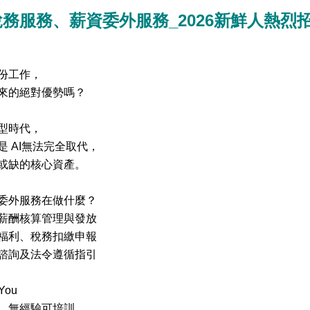
務服務、薪資委外服務_2026新鮮人熱烈
份工作，
來的絕對優勢嗎？
型時代，
是 AI無法完全取代，
或缺的核心資產。
委外服務在做什麼？
薪酬核算管理與發放
福利、稅務扣繳申報
諮詢及法令遵循指引
 You
，無經驗可培訓