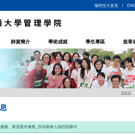
陽明交大首頁 /
ENG
師資簡介
學術成就
學生專區
規章
回首頁
息
服務、薪資委外服務_2026新鮮人熱烈招募中