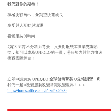
我們對你的期待！
積極挑戰自己，並期望快速成長
享受與人互動與溝通
喜愛服裝與時尚
#
實力主義
不分科系背景，只要對服裝零售業充滿熱
忱，都可以成為UNIQLO的一員，憑藉努力與能力快速
挑戰國際舞台！
立即申請
202
6
UNIQLO
全球儲備
菁英 U先培訓營
，與
我們一起 #改變服裝改變常識改變世界！＞＞
https://forms.office.com/r/nznPx40k8r