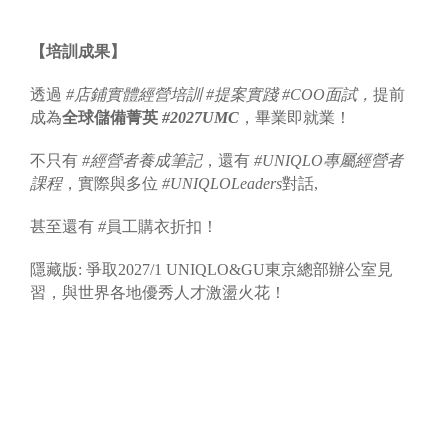
【培訓
成果
】
透過
#
店鋪實體經營培訓
#提案實踐 #COO面試，
提前
成為
全球儲備菁英
#202
7
UMC
，畢業即就業！
不只有
#
經營者養成筆記
，還有
#UNIQLO
專屬經營者
課程
，實際與多位
#UNIQLOLeaders
對話,
甚至還有
#
員工購衣折扣！
隱藏版: 爭取2027/1 UNIQLO&GU東京總部辦公室見
習，與世界各地優秀人才激盪火花！