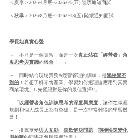
＜夏季＞2026/4月底~2026/6/5(五) 陸續通知面試
＜秋季＞2026/8月底~2026/9/18(五) 陸續通知面試
學長姐真實心聲
－「不只是一個實習，而是一次
真正站在「經營者」角
度思考與實踐
的機會！！」
－「同時結合現場實務&經營管理的訓練，是
學校學不
到的
！若想了解零售產業、學習如何把理論應用到真實
商業環境。U先營絕對是你的最佳選擇!!」
－「
以經營者角色訓練思考的深度與廣度
，讓你在職涯
規劃和個人成長上都有突破，是一次非常難得的學習機
會！」
－「推薦享受
與人互動
、
喜歡解決問題
、
期待快速變化
與挑戰
的同學來參與這個計畫！」