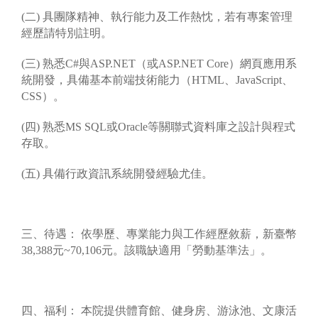
(二) 具團隊精神、執行能力及工作熱忱，若有專案管理
經歷請特別註明。
(三) 熟悉C#與ASP.NET（或ASP.NET Core）網頁應用系
統開發，具備基本前端技術能力（HTML、JavaScript、
CSS）。
(四) 熟悉MS SQL或Oracle等關聯式資料庫之設計與程式
存取。
(五) 具備行政資訊系統開發經驗尤佳。
三、待遇： 依學歷、專業能力與工作經歷敘薪，新臺幣
38,388元~70,106元。該職缺適用「勞動基準法」。
四、福利： 本院提供體育館、健身房、游泳池、文康活