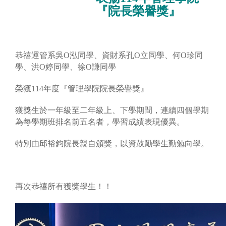
『院長榮譽獎』
恭禧運管系吳O泓同學、資財系孔O立同學、何O珍同
學、洪O婷同學、徐O謙同學
榮獲114年度『管理學院院長榮譽獎』
獲獎生於一年級至二年級上、下學期間，連續四個學期
為每學期班排名前五名者，學習成績表現優異。
特別由邱裕鈞院長親自頒獎，以資鼓勵學生勤勉向學。
再次恭禧所有獲獎學生！！