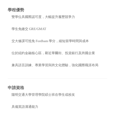
學程優勢
雙學位具國際認可度，大幅提升履歷競爭力
學生免繳交 GRE/GMAT
交大修課可抵免 Fordham 學分，縮短留學時間與成本
位於紐約金融核心區，鄰近華爾街、投資銀行及跨國企業
兼具語言訓練、專業學習與跨文化體驗，強化國際職涯布局
申請資格
陽明交通大學管理學院碩士班在學生或校友
具備英語溝通能力