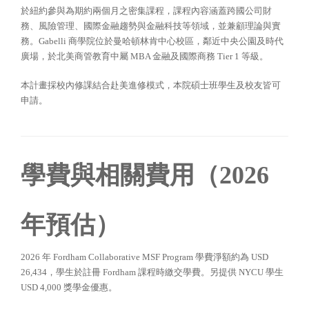
於紐約參與為期約兩個月之密集課程，課程內容涵蓋跨國公司財
務、風險管理、國際金融趨勢與金融科技等領域，並兼顧理論與實
務。Gabelli 商學院位於曼哈頓林肯中心校區，鄰近中央公園及時代
廣場，於北美商管教育中屬 MBA 金融及國際商務 Tier 1 等級。
本計畫採校內修課結合赴美進修模式，本院碩士班學生及校友皆可
申請。
學費與相關費用（2026
年預估）
2026 年 Fordham Collaborative MSF Program 學費淨額約為 USD
26,434，學生於註冊 Fordham 課程時繳交學費。另提供 NYCU 學生
USD 4,000 獎學金優惠。