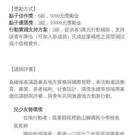
【獎勵方式】
點子佳作獎
：6組，5000元獎勵金
點子優選獎
：2組，10000元獎勵金
行動實踐支持方案
：2組，提供各5萬元行動補助，支持
該青年隊伍（可加入新成員）完成提案構想之原型測試
或小規模實作。
【講師評審】
為確保各議題兼具地方實務與國際視野，本活動邀請教
育、農業、長者福利、社會設計、環境永續等領域專家
擔任講師與評審，與青年共同激盪地方創新行動。
兒少友善環境
在地行動者：苗栗縣苑裡鎮山腳國民小學校長
黃君婷
國內外倡議者：香港一口設計工作室資深專案經