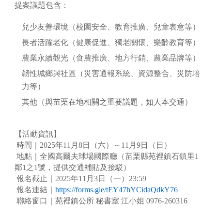
提案議題包含：
兒少友善環境（校園安全、教育推廣、兒童表意等）
長者活躍老化（健康促進、獨老關懷、樂齡教育等）
農業永續觀光（食農推廣、地方行銷、農業品牌等）
韌性城鄉與社區（災害通報系統、資源整合、災防培
力等）
其他（與苗栗在地相關之重要議題，如人本交通）
【活動資訊】
時間｜2025年11月8日（六）～11月9日（日）
地點｜全國高爾夫球場國際廳（苗栗縣苑裡鎮石鎮里1
鄰1之1號，提供交通補貼及接駁）
報名截止｜2025年11月3日（一）23:59
報名連結｜
https://forms.gle/tEY47hYCidaQdkY76
聯絡窗口｜苑裡鎮公所 秘書室 江小姐 0976-260316