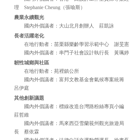
理 Stephanie Cheung（張喻斯）
農業永續觀光
國內外倡議者：大山北月創辦人 莊凱詠
長者活躍老化
在地行動者：苗栗縣樂齡學習示範中心 謝旻憲
國內外倡議者：串門子社會設計執行長 黃珮婷
韌性城鄉與社區
在地行動者：苑裡鎮公所
國內外倡議者：富邦文教基金會氣候專案統籌
呂伊庭
其他創新議題
國內外倡議者：標線改造台灣路粉絲專頁小編
莊哲維
國內外倡議者：馬來西亞雪蘭莪州觀光旅遊局
長 蔡依霖