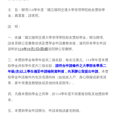
主 旨：辦理114學年度「國立陽明交通大學管理學院校友獎助學
金」薦選案，請查照。
說 明：
一、依據「國立陽明交通大學管理學院校友獎助學金」辦法辦理。
請各系辦公室彙整並填妥獎學金申請彙整表後，連同所有學生申請
資料於
114
年
10
月
2
日
(
四
)
前
送院辦公室彙辦。
三、本獎助學金每學年提供二個名額，每名伍萬元。114學年度本獎
助學金併前學年度共三個名額，
請符合申請條件之大學部各學系二
年級
(
含
)
以上學生備妥申請檢附資料後，向系辦公室提出申請
。
本獎
助學金申請條件尚包含境遇特殊（如低收入戶、身心障礙或家境清
寒、家中突遭急難變故或其他特殊原因等）。
四、凡獲本獎助學金之同學，於114學年度不得重複領取其他獎助學
金。
五、本獎助學金申請辦法、申請表格請參見附檔。