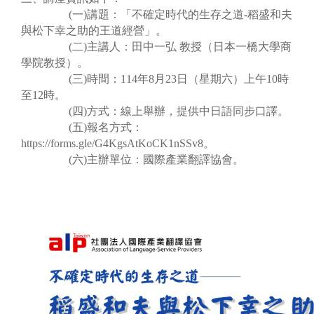
(一)講題：「不確定時代的生存之道-稻盛和夫
與松下幸之助的王道經營」。
(二)主講人：田中一弘 教授（日本一橋大學商
學院教授）。
(三)時間：114年8月23日（星期六）上午10時
至12時。
(四)方式：線上舉辦，提供中日語同步口譯。
(五)報名方式：
https://forms.gle/G4KgsAtKoCK1nSSv8。
(六)主辦單位：國際產業翻譯協會。