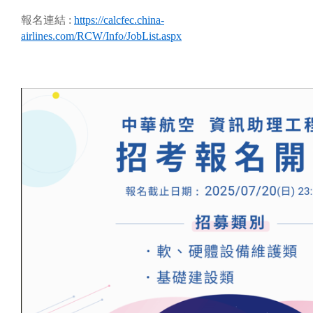
報名連結 :
https://calcfec.china-
airlines.com/RCW/Info/JobList.aspx