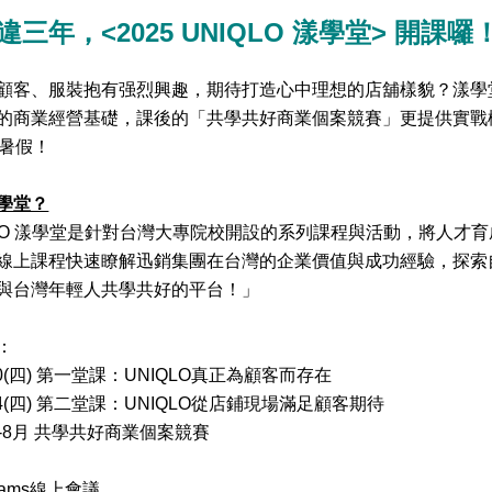
違三年，<2025 UNIQLO 漾學堂> 開
顧客、服裝抱有强烈興趣，期待打造心中理想的店舖樣貌？漾學
的商業經營基礎，課後的「共學共好商業個案競賽」更提供實戰
N暑假！
學堂？
QLO 漾學堂是針對台灣大專院校開設的系列課程與活動，將人才
線上課程快速瞭解迅銷集團在台灣的企業價值與成功經驗，探索
與台灣年輕人共學共好的平台！」
：
7/10(四) 第一堂課：UNIQLO真正為顧客而存在
7/24(四) 第二堂課：UNIQLO從店鋪現場滿足顧客期待
7月-8月 共學共好商業個案競賽
eams線上會議