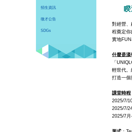
睽
招生資訊
徵才公告
對經營、
SDGs
程奠定你
實地FU
什麼是漾
「UNI
輕世代。
打造一個
課堂時程
2025/
2025/
2025/
形式
：T