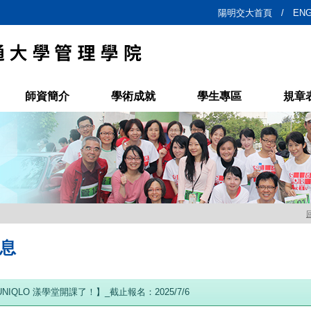
陽明交大首頁 /
ENG
師資簡介
學術成就
學生專區
規章
息
 UNIQLO 漾學堂開課了！】_截止報名：2025/7/6