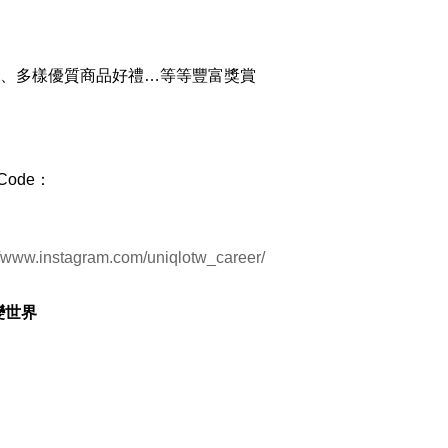
訪、多樣優質商品好禮…等等豐富獎賞
ode：
//www.instagram.com/uniqlotw_career/
改變世界