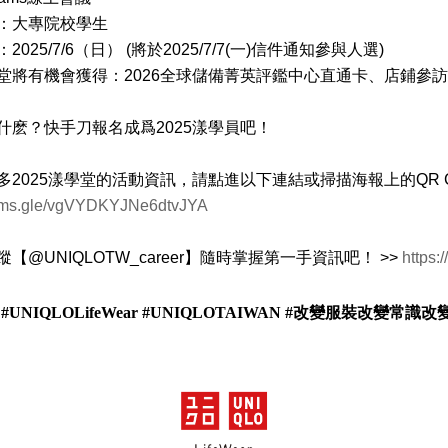
：大專院校學生
：2025/7/6（日） (將於2025/7/7(一)信件通知參與人選)
堂將有機會獲得：2026全球儲備菁英評鑑中心直通卡、店鋪參
什麽？快手刀報名成爲2025漾學員吧！
多2025漾學堂的活動資訊，請點進以下連結或掃描海報上的QR C
forms.gle/vgVYDKYJNe6dtvJYA
【@UNIQLOTW_career】隨時掌握第一手資訊吧！ >>
https:
 #UNIQLOLifeWear #UNIQLOTAIWAN #改變服裝改變常識