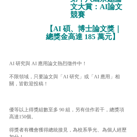
文大賞：
AI
論文
競賽
【
AI
碩、博士論文獎｜
總獎金高達
185
萬元】
AI 研究與 AI 應用論文熱烈徵件中！
不限領域，只要論文與「AI 研究」或「AI 應用」相
關，皆歡迎投稿！
優等以上得獎組數至多 90 組，另有佳作若干，總獎項
高達150個。
得獎者有機會獲得總統接見，為校系爭光、為個人經歷
加分！