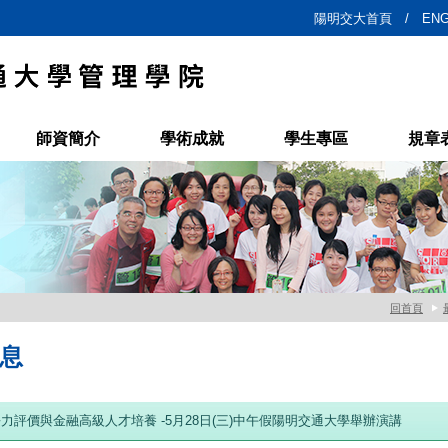
陽明交大首頁 /
ENG
師資簡介
學術成就
學生專區
規章
回首頁
息
力評價與金融高級人才培養 -5月28日(三)中午假陽明交通大學舉辦演講