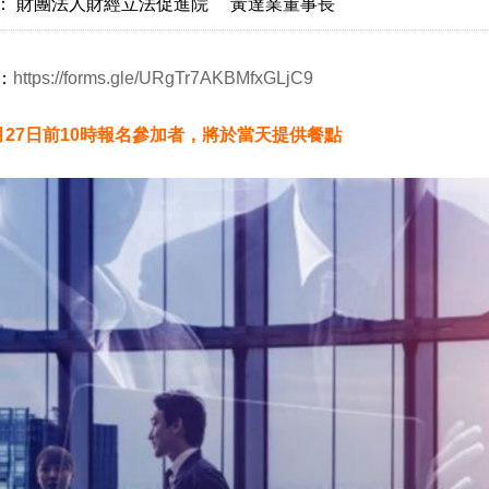
： 財團法人財經立法促進院 黃達業董事長
：
https://forms.gle/URgTr7AKBMfxGLjC9
月27日前10時報名參加者，將於當天提供餐點