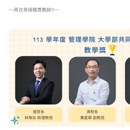
~~再次恭禧獲獎教師!!~~