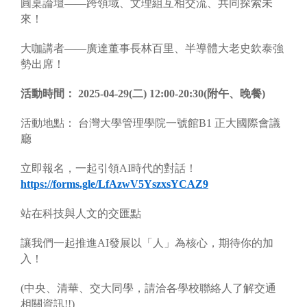
圓桌論壇——跨領域、文理組互相交流、共同探索未
來！
大咖講者——廣達董事長林百里、半導體大老史欽泰強
勢出席！
活動時間： 2025-04-29(二) 12:00-20:30(附午、晚餐)
活動地點： 台灣大學管理學院一號館B1 正大國際會議
廳
立即報名，一起引領AI時代的對話！
https://forms.gle/LfAzwV5YszxsYCAZ9
站在科技與人文的交匯點
讓我們一起推進AI發展以「人」為核心，期待你的加
入！
(中央、清華、交大同學，請洽各學校聯絡人了解交通
相關資訊!!)