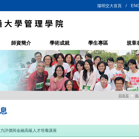
陽明交大首頁 /
ENG
師資簡介
學術成就
學生專區
規章
回首頁
最
息
爭力評價與金融高級人才培養講座