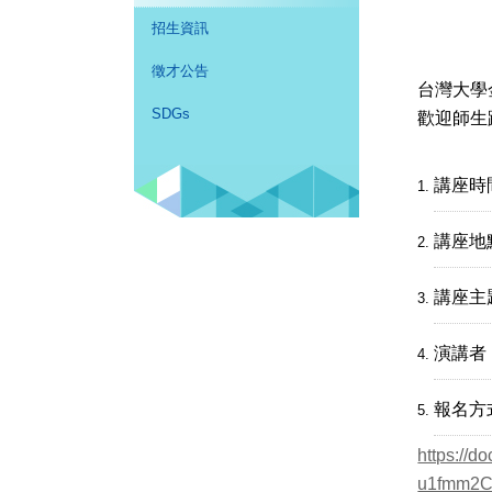
招生資訊
徵才公告
台灣大學
SDGs
歡迎師生
講座時
講座地
講座主
演講者
報名方
https://
u1fmm2C