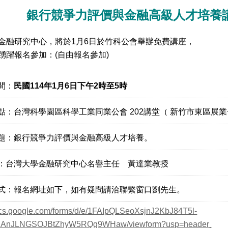
銀行競爭力評價與金融高級人才培養
金融研究中心，將於1月6日於竹科公會舉辦免費講座，
踴躍報名參加：(自由報名參加)
間：
民國114年1月6日下午2時至5時
點：台灣科學園區科學工業同業公會 202講堂（ 新竹市東區展業
題：銀行競爭力評價與金融高級人才培養。
：台灣大學金融研究中心名譽主任 黃達業教授
式：報名網址如下，如有疑問請洽聯繫窗口劉先生。
docs.google.com/forms/d/e/1FAIpQLSeoXsjnJ2KbJ84T5l-
AnJLNGSOJBtZhyW5RQg9WHaw/viewform?usp=header