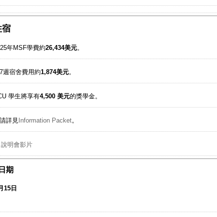
住宿
025年MSF學費約
26,434美元
。
7週宿舍費用約
1,874美元
。
CU 學生將享有
4,500 美元
的獎學金。
請詳見
Information Packet
。
am 說明會影片
日期
3月15日