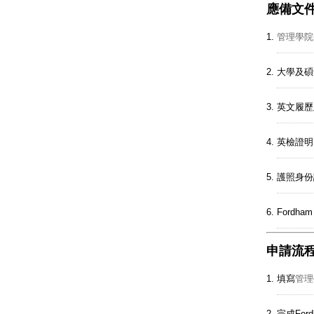
應備文
管理學院
大學及碩
英文履歷
英檢證明（
護照身份
Fordha
申請流
填寫
管理
完成Ford