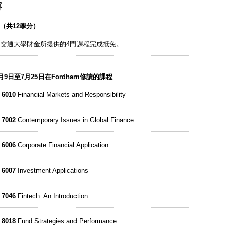
容
（共12學分）
明交通大學財金所提供的4門課程完成抵免。
6月9日至7月25日在Fordham修讀的課程
 6010
Financial Markets and Responsibility
 7002
Contemporary Issues in Global Finance
 6006
Corporate Financial Application
 6007
Investment Applications
 7046
Fintech: An Introduction
 8018
Fund Strategies and Performance