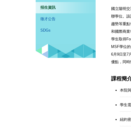
招生資訊
國立陽明交通
聯學位。該
徵才公告
趨勢等重點
SDGs
和國際商業
學生取得F
MSF學位
6月9日至
優點，同時
課程簡
本院與
學生需
紐約