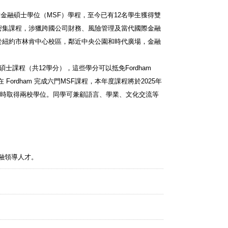
，開設全球金融碩士學位（MSF）學程，至今已有12名學生獲得雙
密集課程，涉獵跨國公司財務、風險管理及當代國際金融
，位於紐約市林肯中心校區，鄰近中央公園和時代廣場，金融
士課程（共12學分），這些學分可以抵免Fordham
rdham 完成六門MSF課程，本年度課程將於2025年
同時取得兩校學位。同學可兼顧語言、學業、文化交流等
的金融領導人才。