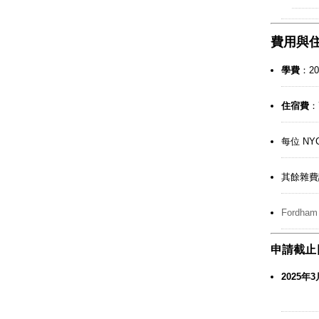
費用與
學費
：2
住宿費
：
每位 NY
其餘雜費
Fordh
申請截止
2025年