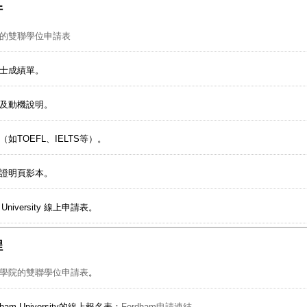
件
的雙聯學位申請表
士成績單。
及動機說明。
如TOEFL、IELTS等）。
證明頁影本。
m University 線上申請表。
程
學院的雙聯學位申請表
。
ham University的線上報名表：
Fordham申請連結
。