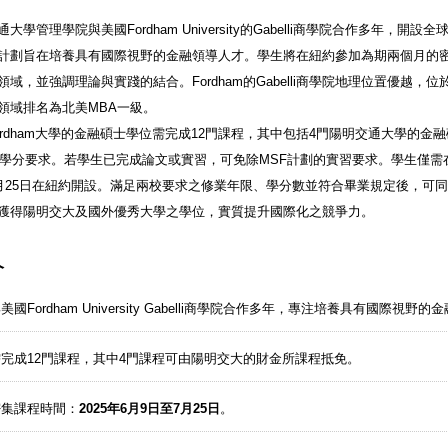
大學管理學院與美國Fordham University的Gabelli商學院合作多年
計劃旨在培養具有國際視野的金融領導人才。學生將在紐約參加為期兩個月的
領域，並強調理論與實踐的結合。Fordham的Gabelli商學院地理位置優越
領域排名為北美MBA一級。
ordham大學的金融碩士學位需完成12門課程，其中包括4門陽明交通大學的金融碩
的學分要求。若學生已完成論文或實習，可免除MSF計劃的實習要求。學生僅需在 Fo
7月25日在紐約開設。滿足兩校要求之修業年限、學分數並符合畢業規定後，可
獲得陽明交大及國外優秀大學之學位，實質提升國際化之競爭力。
介
美國Fordham University Gabelli商學院合作多年，專注培養具有國際視野
完成12門課程，其中4門課程可由陽明交大的財金所課程抵免。
密集課程時間：
2025年6月9日至7月25日
。