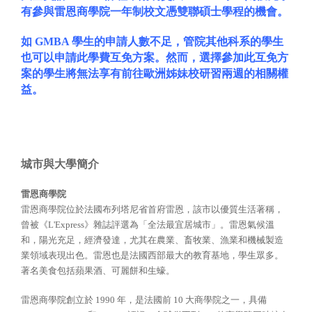
有參與雷恩商學院一年制校文憑雙聯碩士學程的機會。
如 GMBA 學生的申請人數不足，管院其他科系的學生
也可以申請此學費互免方案。然而，選擇參加此互免方
案的學生將無法享有前往歐洲姊妹校研習兩週的相關權
益。
城市與大學簡介
雷恩商學院
雷恩商學院位於法國布列塔尼省首府雷恩，該市以優質生活著稱，
曾被《L'Express》雜誌評選為「全法最宜居城市」。雷恩氣候溫
和，陽光充足，經濟發達，尤其在農業、畜牧業、漁業和機械製造
業領域表現出色。雷恩也是法國西部最大的教育基地，學生眾多。
著名美食包括蘋果酒、可麗餅和生蠔。
雷恩商學院創立於 1990 年，是法國前 10 大商學院之一，具備