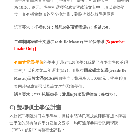
適合所有學科背景學生（已修滿 90 學分，相當於大三），學費約
為 18,200 歐元。學生可選擇完成實習或論文其中一項以獲得學
位，並有機會參加冬季交換計畫，到歐洲姊妹校學習兩週
語言要求：
托福80分；雅思6(各項皆需達6)；多益750。
二年制國家碩士文憑(Grade De Master) **10個學系
[September
Intake Only]
有商管背景/學位
的學生(
已取得120個學分或是已有學士學位的碩
士生)
可以直攻第二年碩士(M2)，並取得
國家碩士文憑(Grade De
Master)
及
校文憑(MSc)
兩個學位；費用為18,
000歐元，學生
必須
要同步完成實習以及論文
才能取得學位。
語言要求：*** 托福80分；雅思6(各項皆需達6)；多益785。
C) 雙聯碩士學位計畫
本校管理學院註冊在學學生，且於申請時已完成或即將完成本院碩
士學位的所有修課學分及論文要求，均可選擇參與雷恩商學院
（RSB）的以下兩種碩士課程：