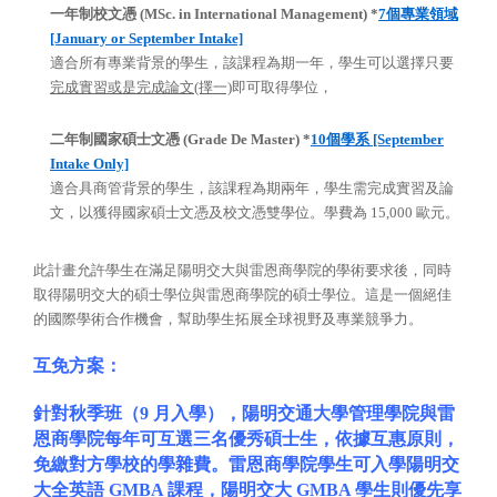
一年制校文憑 (MSc. in International Management) *
7個專業領域
[January or September Intake]
適合所有專業背景的學生，該課程為期一年，學生可以選擇只要
完成實習或是完成論文(擇一)
即可
取得學位，
二年制國家碩士文憑 (Grade De Master) *
10個學系 [September
Intake Only]
適合具商管背景的學生，該課程為期兩年，學生需完成實習及論
文，以獲得國家碩士文憑及校文憑雙學位。學費為 15,000 歐元。
此計畫允許學生在滿足陽明交大與雷恩商學院的學術要求後，同時
取得陽明交大的碩士學位與雷恩商學院的碩士學位。這是一個絕佳
的國際學術合作機會，幫助學生拓展全球視野及專業競爭力。
互免方案：
針對秋季班（9 月入學），陽明交通大學管理學院與雷
恩商學院每年可互選三名優秀碩士生，依據互惠原則，
免繳對方學校的學雜費。雷恩商學院學生可入學陽明交
大全英語 GMBA 課程，陽明交大 GMBA 學生則優先享