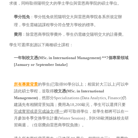
求後，同時取得陽明交大的學士學位與雷恩商學院的碩士學位。
學分抵免
：學分抵免依照陽明交大與雷恩商學院各系所規定辦
理，學生需確認課程學分符合雙方學校的標準。
費用
：除雷恩商學院學費外，學生仍需繳交陽明交大的註冊費。
學生可選擇攻讀以下兩種碩士課程：
一年制校文憑(MSc. in International Management) **7個專業領域
[January or September Intake]
所有專業背景
的學生(
已取得90學分以上；相當於大三以上)可以申
請此碩士學程，
並取得
校文憑(MSc. in International
Management)
，然部分Specializations (Data Analytics, Finance)仍
建議先有相關背景知識；費用為18,
200歐元，學生可以選擇只要
完成實習或是完成論文(擇一)
即可
取得學位，並學生都將可以在一
月參加冬季交換學生計畫(
Winter Session)，到RSB歐洲姊妹校去研
習兩週，（住宿費由雷恩商學院負擔）。