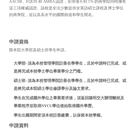
AACSB、EQUIS 和 AMBA 認證，全球僅不到 1% 的商學院同時擁有
這三項權威認證。該校是全法少數提供全英語碩士課程及博士學位
的商學院，並以其高水平的國際師資和學生聞名。
申請資格
限本院大學部及碩士班學生申請。
大學部
-
須為本校管理學院註冊在學學生，且於申請時已完成、或
是將完成本校學士學位畢業學分之門檻。
碩士班
-
須為本校管理學院註冊在學學生，且於申請時已完成、或
是將完成本院碩士學位修課學分及論文要求。
學生在完成國外學位之畢業要求後，須返回陽明交大辦理離校及
畢業程序並取得NYCU學位後始取得
國外
學歷。
學生出國期間皆須本校註冊繳費，以保留本校學籍。
申請資料