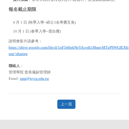
報名截止期限
4 月 1 日 (秋季入學--碩士3名學費互免)
10 月 1 日 (春季入學--需自費)
說明會影片請參考：
https://drive.google.com/file/d/1nF3rl6phNeYAcwlk18hmvMTqP9WGfEX6
usp=sharing
聯絡人
：
管理學院 曾美儀副管理師
Email:
tsmi@nycu.edu.tw
上一頁