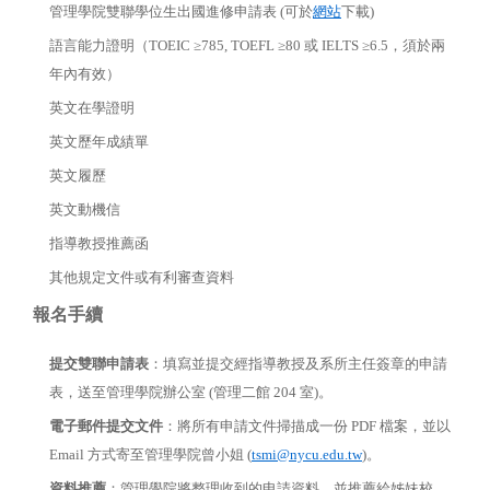
管理學院雙聯學位生出國進修申請表 (可於
網站
下載)
語言能力證明（TOEIC ≥785, TOEFL ≥80 或 IELTS ≥6.5，須於兩
年內有效）
英文在學證明
英文歷年成績單
英文履歷
英文動機信
指導教授推薦函
其他規定文件或有利審查資料
報名手續
提交雙聯申請表
：填寫並提交經指導教授及系所主任簽章的申請
表，送至管理學院辦公室 (管理二館 204 室)。
電子郵件提交文件
：將所有申請文件掃描成一份 PDF 檔案，並以
Email 方式寄至管理學院曾小姐 (
tsmi@nycu.edu.tw
)。
資料推薦
：管理學院將整理收到的申請資料，並推薦給姊妹校。