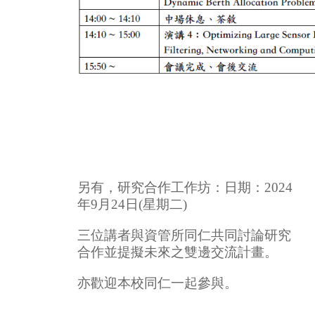
另有，研究合作⼯作坊：⽇期：2024
年9⽉24⽇(星期⼆)
三位講者與資管所同仁共同討論研究
合作並提擬未來之雙邊交流計畫。
亦歡迎本校同仁一起參與。