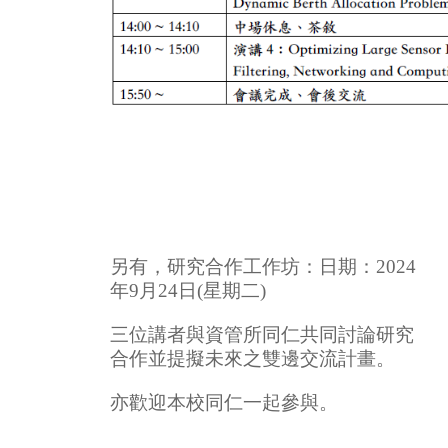
另有，研究合作⼯作坊：⽇期：2024
年9⽉24⽇(星期⼆)
三位講者與資管所同仁共同討論研究
合作並提擬未來之雙邊交流計畫。
亦歡迎本校同仁一起參與。