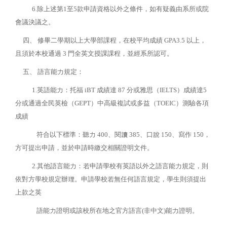
6.除上述第1至5款申請資格以外之條件，如有疑義由系所或院
會議決議之。
四、 修畢二學期以上大學部課程，在校平均成績 GPA3.5 以上，
且須於本校通過 3 門全英文授課課程，並經系所認可。
五、 語言能力規定：
1.英語能力：托福 iBT 成績達 87 分或雅思（IELTS）成績達5
分或通過全民英檢（GEPT）中高級複試或多益（TOEIC）測驗各項
成績
符合以下標準：聽力 400、閱讀 385、口說 150、寫作 150，
方可提出申請，並於申請時繳交相關證明文件。
2.其他語言能力：若申請學校有英語以外之語言能力規定，則
依對方學校規定辦理。申請學校若無任何語言規定，學生則須提出
上款之英
語能力證明或該校所在地之官方語言(非中文)能力證明。